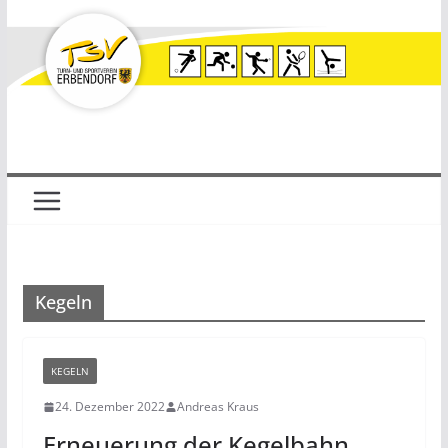
Zum
Inhalt
springen
Kegeln
KEGELN
24. Dezember 2022
Andreas Kraus
Erneuerung der Kegelbahn